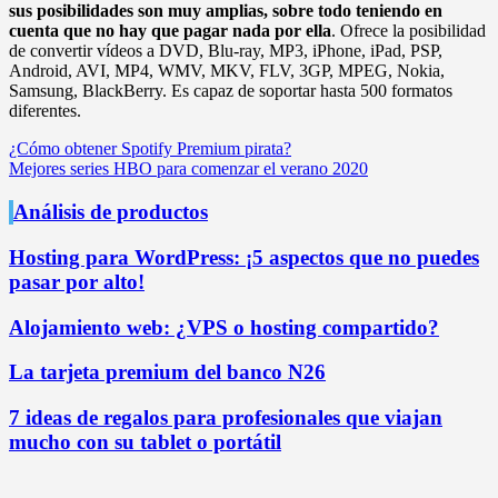
sus posibilidades son muy amplias, sobre todo teniendo en
cuenta que no hay que pagar nada por ella
. Ofrece la posibilidad
de convertir vídeos a DVD, Blu-ray, MP3, iPhone, iPad, PSP,
Android, AVI, MP4, WMV, MKV, FLV, 3GP, MPEG, Nokia,
Samsung, BlackBerry. Es capaz de soportar hasta 500 formatos
diferentes.
Navegación
¿Cómo obtener Spotify Premium pirata?
Mejores series HBO para comenzar el verano 2020
de
entradas
Análisis de productos
Hosting para WordPress: ¡5 aspectos que no puedes
pasar por alto!
Alojamiento web: ¿VPS o hosting compartido?
La tarjeta premium del banco N26
7 ideas de regalos para profesionales que viajan
mucho con su tablet o portátil