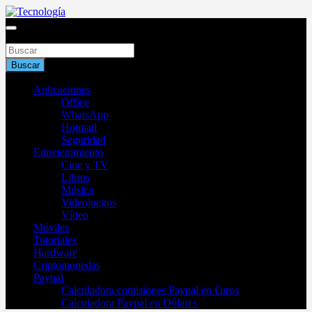
Saltar
al
Blog de tecnología 2025
contenido
Buscar
Tecnología
Buscar
Aplicaciones
Office
WhatsApp
Hotmail
Seguridad
Entretenimiento
Cine y TV
Libros
Música
Videojuegos
Vídeo
Móviles
Tutoriales
Hardware
Criptomonedas
Paypal
Calculadora comisiones Paypal en €uros
Calculadora Paypal en Dólares