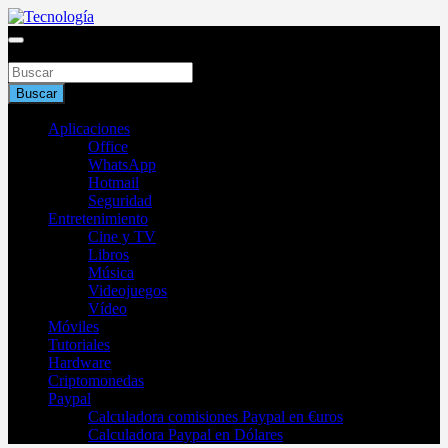
Saltar
al
Blog de tecnología 2025
contenido
Buscar
Tecnología
Buscar
Aplicaciones
Office
WhatsApp
Hotmail
Seguridad
Entretenimiento
Cine y TV
Libros
Música
Videojuegos
Vídeo
Móviles
Tutoriales
Hardware
Criptomonedas
Paypal
Calculadora comisiones Paypal en €uros
Calculadora Paypal en Dólares