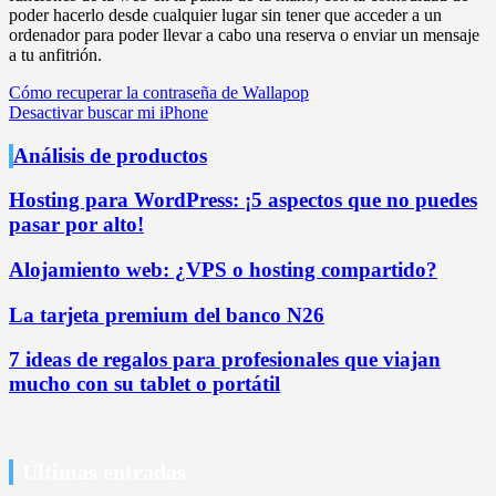
poder hacerlo desde cualquier lugar sin tener que acceder a un
ordenador para poder llevar a cabo una reserva o enviar un mensaje
a tu anfitrión.
Navegación
Cómo recuperar la contraseña de Wallapop
Desactivar buscar mi iPhone
de
entradas
Análisis de productos
Hosting para WordPress: ¡5 aspectos que no puedes
pasar por alto!
Alojamiento web: ¿VPS o hosting compartido?
La tarjeta premium del banco N26
7 ideas de regalos para profesionales que viajan
mucho con su tablet o portátil
Últimas entradas