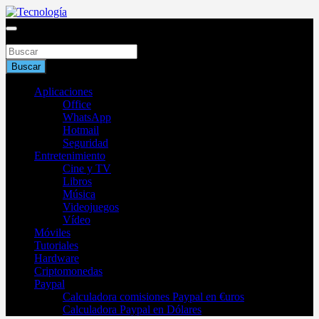
Saltar
al
Blog de tecnología 2025
contenido
Buscar
Tecnología
Buscar
Aplicaciones
Office
WhatsApp
Hotmail
Seguridad
Entretenimiento
Cine y TV
Libros
Música
Videojuegos
Vídeo
Móviles
Tutoriales
Hardware
Criptomonedas
Paypal
Calculadora comisiones Paypal en €uros
Calculadora Paypal en Dólares