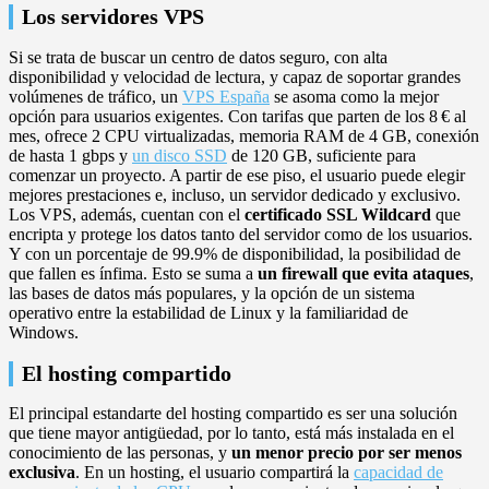
Los servidores VPS
Si se trata de buscar un centro de datos seguro, con alta
disponibilidad y velocidad de lectura, y capaz de soportar grandes
volúmenes de tráfico, un
VPS España
se asoma como la mejor
opción para usuarios exigentes. Con tarifas que parten de los 8 € al
mes, ofrece 2 CPU virtualizadas, memoria RAM de 4 GB, conexión
de hasta 1 gbps y
un disco SSD
de 120 GB, suficiente para
comenzar un proyecto. A partir de ese piso, el usuario puede elegir
mejores prestaciones e, incluso, un servidor dedicado y exclusivo.
Los VPS, además, cuentan con el
certificado SSL Wildcard
que
encripta y protege los datos tanto del servidor como de los usuarios.
Y con un porcentaje de 99.9% de disponibilidad, la posibilidad de
que fallen es ínfima. Esto se suma a
un firewall que evita ataques
,
las bases de datos más populares, y la opción de un sistema
operativo entre la estabilidad de Linux y la familiaridad de
Windows.
El hosting compartido
El principal estandarte del hosting compartido es ser una solución
que tiene mayor antigüedad, por lo tanto, está más instalada en el
conocimiento de las personas, y
un menor precio por ser menos
exclusiva
. En un hosting, el usuario compartirá la
capacidad de