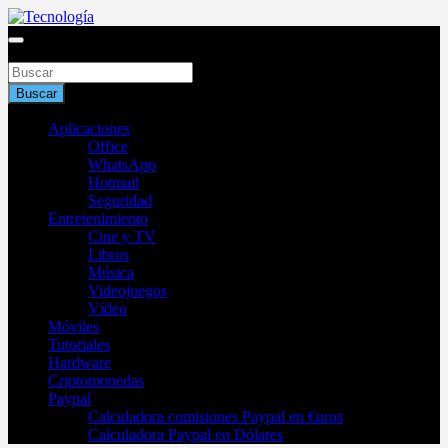
Saltar
al
Blog de tecnología 2025
contenido
Buscar
Tecnología
Buscar
Aplicaciones
Office
WhatsApp
Hotmail
Seguridad
Entretenimiento
Cine y TV
Libros
Música
Videojuegos
Vídeo
Móviles
Tutoriales
Hardware
Criptomonedas
Paypal
Calculadora comisiones Paypal en €uros
Calculadora Paypal en Dólares