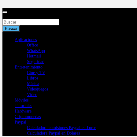
Saltar
al
contenido
Buscar
Buscar
Aplicaciones
Office
WhatsApp
Hotmail
Seguridad
Entretenimiento
Cine y TV
Libros
Música
Videojuegos
Vídeo
Móviles
Tutoriales
Hardware
Criptomonedas
Paypal
Calculadora comisiones Paypal en €uros
Calculadora Paypal en Dólares