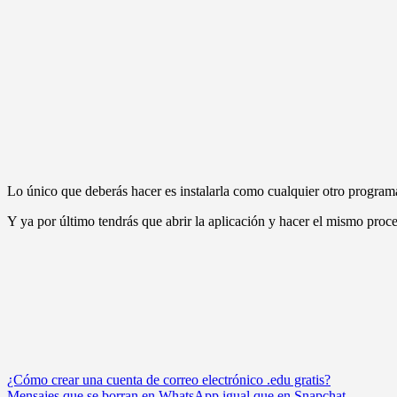
Lo único que deberás hacer es instalarla como cualquier otro programa
Y ya por último tendrás que abrir la aplicación y hacer el mismo pr
Navegación
¿Cómo crear una cuenta de correo electrónico .edu gratis?
Mensajes que se borran en WhatsApp igual que en Snapchat