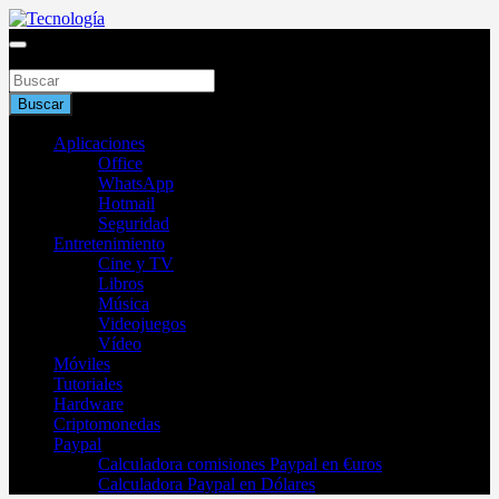
Saltar
al
Blog de tecnología 2025
contenido
Buscar
Tecnología
Buscar
Aplicaciones
Office
WhatsApp
Hotmail
Seguridad
Entretenimiento
Cine y TV
Libros
Música
Videojuegos
Vídeo
Móviles
Tutoriales
Hardware
Criptomonedas
Paypal
Calculadora comisiones Paypal en €uros
Calculadora Paypal en Dólares