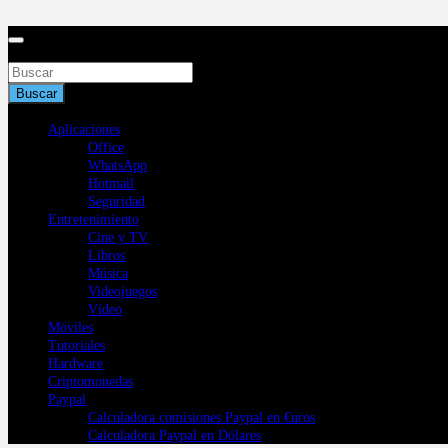
Saltar
al
contenido
Buscar
Buscar
Aplicaciones
Office
WhatsApp
Hotmail
Seguridad
Entretenimiento
Cine y TV
Libros
Música
Videojuegos
Vídeo
Móviles
Tutoriales
Hardware
Criptomonedas
Paypal
Calculadora comisiones Paypal en €uros
Calculadora Paypal en Dólares