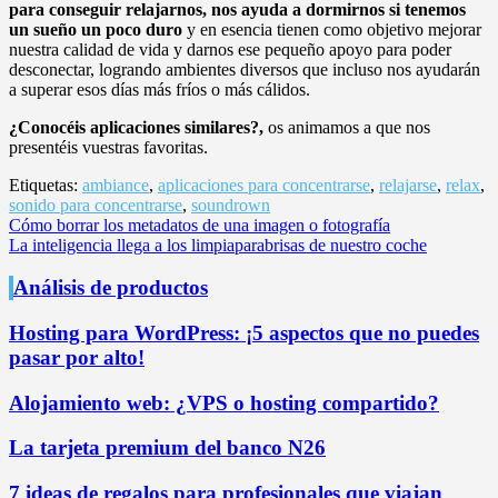
para conseguir relajarnos, nos ayuda a dormirnos si tenemos
un sueño un poco duro
y en esencia tienen como objetivo mejorar
nuestra calidad de vida y darnos ese pequeño apoyo para poder
desconectar, logrando ambientes diversos que incluso nos ayudarán
a superar esos días más fríos o más cálidos.
¿Conocéis aplicaciones similares?,
os animamos a que nos
presentéis vuestras favoritas.
Etiquetas:
ambiance
,
aplicaciones para concentrarse
,
relajarse
,
relax
,
sonido para concentrarse
,
soundrown
Navegación
Cómo borrar los metadatos de una imagen o fotografía
La inteligencia llega a los limpiaparabrisas de nuestro coche
de
entradas
Análisis de productos
Hosting para WordPress: ¡5 aspectos que no puedes
pasar por alto!
Alojamiento web: ¿VPS o hosting compartido?
La tarjeta premium del banco N26
7 ideas de regalos para profesionales que viajan