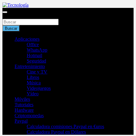
Saltar
al
Blog de tecnología 2025
contenido
Buscar
Tecnología
Buscar
Aplicaciones
Office
WhatsApp
Hotmail
Seguridad
Entretenimiento
Cine y TV
Libros
Música
Videojuegos
Vídeo
Móviles
Tutoriales
Hardware
Criptomonedas
Paypal
Calculadora comisiones Paypal en €uros
Calculadora Paypal en Dólares