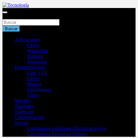
Saltar
al
Blog de tecnología 2025
contenido
Buscar
Tecnología
Buscar
Aplicaciones
Office
WhatsApp
Hotmail
Seguridad
Entretenimiento
Cine y TV
Libros
Música
Videojuegos
Vídeo
Móviles
Tutoriales
Hardware
Criptomonedas
Paypal
Calculadora comisiones Paypal en €uros
Calculadora Paypal en Dólares