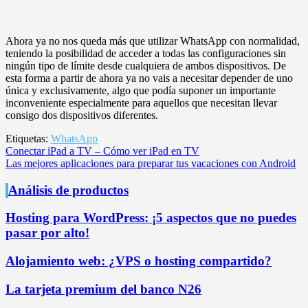
Ahora ya no nos queda más que utilizar WhatsApp con normalidad,
teniendo la posibilidad de acceder a todas las configuraciones sin
ningún tipo de límite desde cualquiera de ambos dispositivos. De
esta forma a partir de ahora ya no vais a necesitar depender de uno
única y exclusivamente, algo que podía suponer un importante
inconveniente especialmente para aquellos que necesitan llevar
consigo dos dispositivos diferentes.
Etiquetas:
WhatsApp
Navegación
Conectar iPad a TV – Cómo ver iPad en TV
Las mejores aplicaciones para preparar tus vacaciones con Android
de
entradas
Análisis de productos
Hosting para WordPress: ¡5 aspectos que no puedes
pasar por alto!
Alojamiento web: ¿VPS o hosting compartido?
La tarjeta premium del banco N26