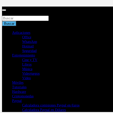
Saltar
al
contenido
Buscar
Buscar
Aplicaciones
Office
WhatsApp
Hotmail
Seguridad
Entretenimiento
Cine y TV
Libros
Música
Videojuegos
Vídeo
Móviles
Tutoriales
Hardware
Criptomonedas
Paypal
Calculadora comisiones Paypal en €uros
Calculadora Paypal en Dólares