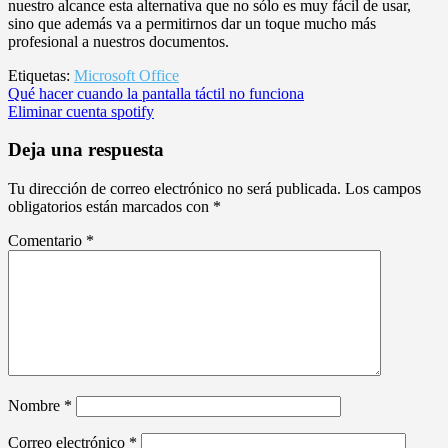
nuestro alcance esta alternativa que no sólo es muy fácil de usar,
sino que además va a permitirnos dar un toque mucho más
profesional a nuestros documentos.
Etiquetas:
Microsoft Office
Navegación
Qué hacer cuando la pantalla táctil no funciona
Eliminar cuenta spotify
de
entradas
Deja una respuesta
Tu dirección de correo electrónico no será publicada.
Los campos
obligatorios están marcados con
*
Comentario
*
Nombre
*
Correo electrónico
*