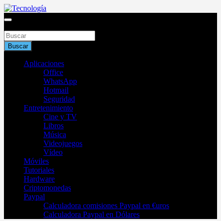
Saltar
al
Blog de tecnología 2025
contenido
Buscar
Tecnología
Buscar
Aplicaciones
Office
WhatsApp
Hotmail
Seguridad
Entretenimiento
Cine y TV
Libros
Música
Videojuegos
Vídeo
Móviles
Tutoriales
Hardware
Criptomonedas
Paypal
Calculadora comisiones Paypal en €uros
Calculadora Paypal en Dólares