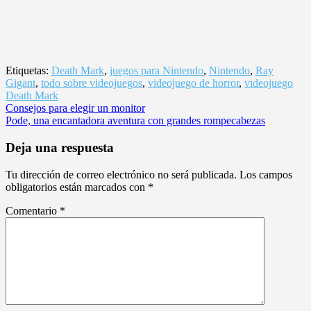
Etiquetas:
Death Mark
,
juegos para Nintendo
,
Nintendo
,
Ray
Gigant
,
todo sobre videojuegos
,
videojuego de horror
,
videojuego
Death Mark
Navegación
Consejos para elegir un monitor
Pode, una encantadora aventura con grandes rompecabezas
de
entradas
Deja una respuesta
Tu dirección de correo electrónico no será publicada.
Los campos
obligatorios están marcados con
*
Comentario
*