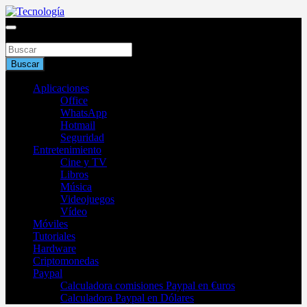
Saltar
al
Blog de tecnología 2025
contenido
Buscar
Tecnología
Buscar
Aplicaciones
Office
WhatsApp
Hotmail
Seguridad
Entretenimiento
Cine y TV
Libros
Música
Videojuegos
Vídeo
Móviles
Tutoriales
Hardware
Criptomonedas
Paypal
Calculadora comisiones Paypal en €uros
Calculadora Paypal en Dólares