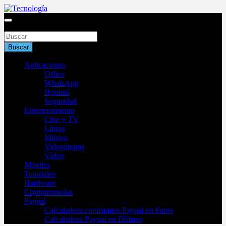
Saltar
al
Blog de tecnología 2025
contenido
Buscar
Tecnología
Buscar
Aplicaciones
Office
WhatsApp
Hotmail
Seguridad
Entretenimiento
Cine y TV
Libros
Música
Videojuegos
Vídeo
Móviles
Tutoriales
Hardware
Criptomonedas
Paypal
Calculadora comisiones Paypal en €uros
Calculadora Paypal en Dólares