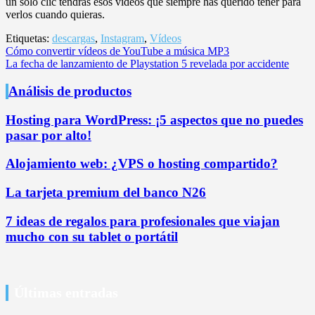
un solo clic tendrás esos vídeos que siempre has querido tener para
verlos cuando quieras.
Etiquetas:
descargas
,
Instagram
,
Vídeos
Navegación
Cómo convertir vídeos de YouTube a música MP3
La fecha de lanzamiento de Playstation 5 revelada por accidente
de
entradas
Análisis de productos
Hosting para WordPress: ¡5 aspectos que no puedes
pasar por alto!
Alojamiento web: ¿VPS o hosting compartido?
La tarjeta premium del banco N26
7 ideas de regalos para profesionales que viajan
mucho con su tablet o portátil
Últimas entradas