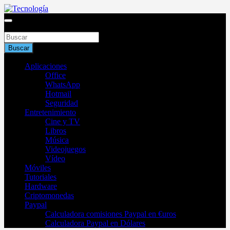
Saltar
al
Blog de tecnología 2025
contenido
Buscar
Tecnología
Buscar
Aplicaciones
Office
WhatsApp
Hotmail
Seguridad
Entretenimiento
Cine y TV
Libros
Música
Videojuegos
Vídeo
Móviles
Tutoriales
Hardware
Criptomonedas
Paypal
Calculadora comisiones Paypal en €uros
Calculadora Paypal en Dólares