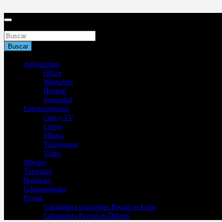
Saltar
al
contenido
Buscar
Buscar
Aplicaciones
Office
WhatsApp
Hotmail
Seguridad
Entretenimiento
Cine y TV
Libros
Música
Videojuegos
Vídeo
Móviles
Tutoriales
Hardware
Criptomonedas
Paypal
Calculadora comisiones Paypal en €uros
Calculadora Paypal en Dólares