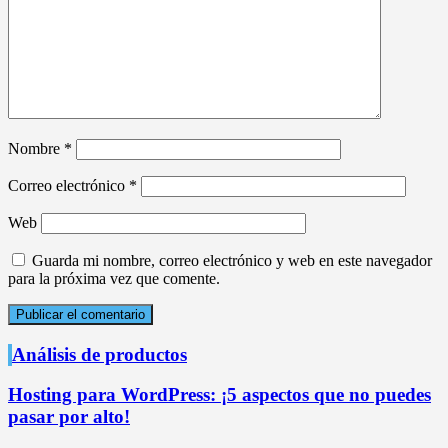
Nombre
*
Correo electrónico
*
Web
Guarda mi nombre, correo electrónico y web en este navegador
para la próxima vez que comente.
Análisis de productos
Hosting para WordPress: ¡5 aspectos que no puedes
pasar por alto!