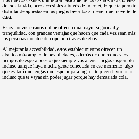
Los nuevos casinos online son básicamente los casinos tradicionales
de toda la vida, pero accesibles a través de Internet, lo que te permite
disfrutar de apuestas en tus juegos favoritos sin tener que moverte de
casa.
Estos nuevos casinos online ofrecen una mayor seguridad y
tranquilidad, con grandes ventajas que hacen que cada vez sean más
las personas que deciden operar a través de ellos.
Al mejorar la accesibilidad, estos establecimientos ofrecen un
abanico más amplio de posibilidades, además de que reduces los
tiempos de espera puesto que siempre vas a tener juegos disponibles
incluso aunque haya mucha gente conectada en ese momento, algo
que evitará que tengas que esperar para jugar a tu juego favorito, o
incluso que te vayas sin poder jugar porque hay demasiada cola.