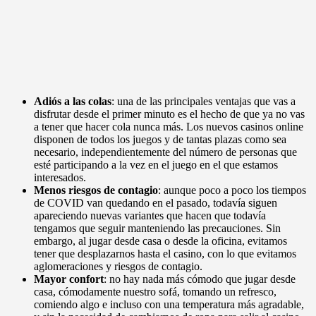
Adiós a las colas
: una de las principales ventajas que vas a
disfrutar desde el primer minuto es el hecho de que ya no vas
a tener que hacer cola nunca más. Los nuevos casinos online
disponen de todos los juegos y de tantas plazas como sea
necesario, independientemente del número de personas que
esté participando a la vez en el juego en el que estamos
interesados.
Menos riesgos de contagio
: aunque poco a poco los tiempos
de COVID van quedando en el pasado, todavía siguen
apareciendo nuevas variantes que hacen que todavía
tengamos que seguir manteniendo las precauciones. Sin
embargo, al jugar desde casa o desde la oficina, evitamos
tener que desplazarnos hasta el casino, con lo que evitamos
aglomeraciones y riesgos de contagio.
Mayor confort
: no hay nada más cómodo que jugar desde
casa, cómodamente nuestro sofá, tomando un refresco,
comiendo algo e incluso con una temperatura más agradable,