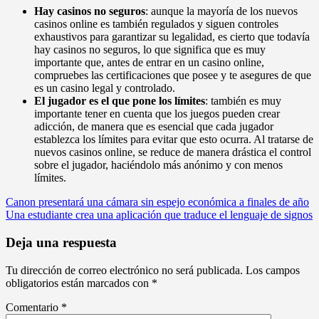
Hay casinos no seguros
: aunque la mayoría de los nuevos
casinos online es también regulados y siguen controles
exhaustivos para garantizar su legalidad, es cierto que todavía
hay casinos no seguros, lo que significa que es muy
importante que, antes de entrar en un casino online,
compruebes las certificaciones que posee y te asegures de que
es un casino legal y controlado.
El jugador es el que pone los límites
: también es muy
importante tener en cuenta que los juegos pueden crear
adicción, de manera que es esencial que cada jugador
establezca los límites para evitar que esto ocurra. Al tratarse de
nuevos casinos online, se reduce de manera drástica el control
sobre el jugador, haciéndolo más anónimo y con menos
límites.
Navegación
Canon presentará una cámara sin espejo económica a finales de año
Una estudiante crea una aplicación que traduce el lenguaje de signos
de
entradas
Deja una respuesta
Tu dirección de correo electrónico no será publicada.
Los campos
obligatorios están marcados con
*
Comentario
*