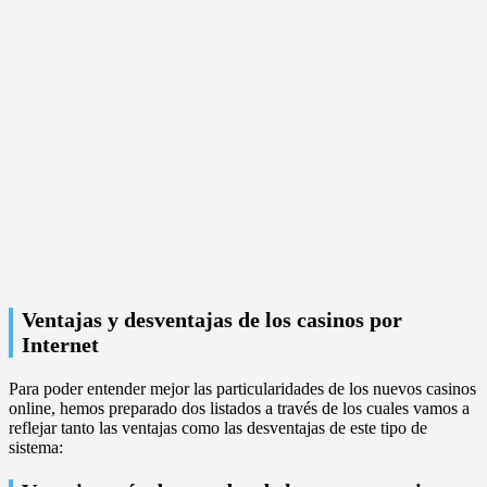
Ventajas y desventajas de los casinos por
Internet
Para poder entender mejor las particularidades de los nuevos casinos
online, hemos preparado dos listados a través de los cuales vamos a
reflejar tanto las ventajas como las desventajas de este tipo de
sistema: