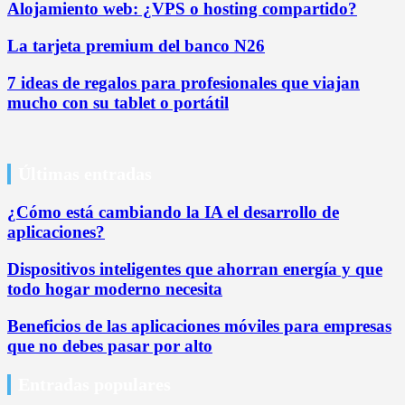
Alojamiento web: ¿VPS o hosting compartido?
La tarjeta premium del banco N26
7 ideas de regalos para profesionales que viajan
mucho con su tablet o portátil
Últimas entradas
¿Cómo está cambiando la IA el desarrollo de
aplicaciones?
Dispositivos inteligentes que ahorran energía y que
todo hogar moderno necesita
Beneficios de las aplicaciones móviles para empresas
que no debes pasar por alto
Entradas populares