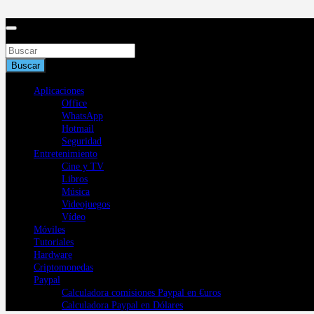
Saltar
al
contenido
Buscar
Buscar
Aplicaciones
Office
WhatsApp
Hotmail
Seguridad
Entretenimiento
Cine y TV
Libros
Música
Videojuegos
Vídeo
Móviles
Tutoriales
Hardware
Criptomonedas
Paypal
Calculadora comisiones Paypal en €uros
Calculadora Paypal en Dólares