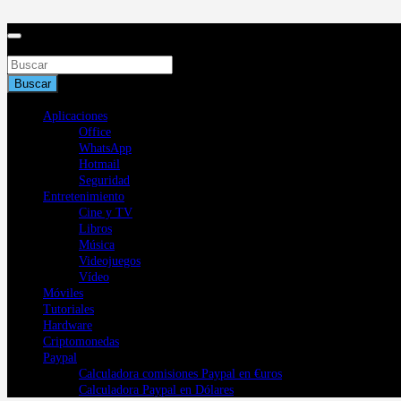
Saltar
al
contenido
Buscar
Buscar
Aplicaciones
Office
WhatsApp
Hotmail
Seguridad
Entretenimiento
Cine y TV
Libros
Música
Videojuegos
Vídeo
Móviles
Tutoriales
Hardware
Criptomonedas
Paypal
Calculadora comisiones Paypal en €uros
Calculadora Paypal en Dólares