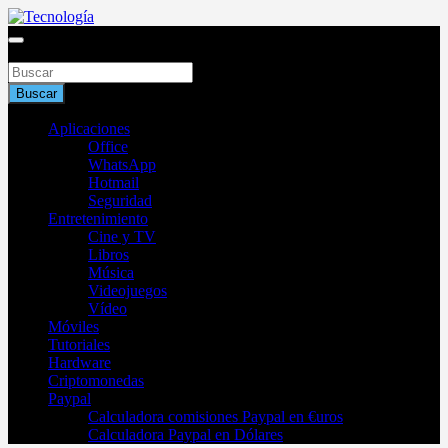
Saltar
al
Blog de tecnología 2025
contenido
Buscar
Tecnología
Buscar
Aplicaciones
Office
WhatsApp
Hotmail
Seguridad
Entretenimiento
Cine y TV
Libros
Música
Videojuegos
Vídeo
Móviles
Tutoriales
Hardware
Criptomonedas
Paypal
Calculadora comisiones Paypal en €uros
Calculadora Paypal en Dólares