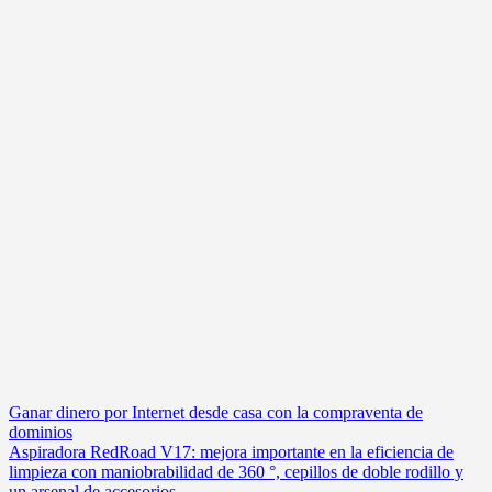
Navegación
Ganar dinero por Internet desde casa con la compraventa de
dominios
de
Aspiradora RedRoad V17: mejora importante en la eficiencia de
entradas
limpieza con maniobrabilidad de 360 °, cepillos de doble rodillo y
un arsenal de accesorios