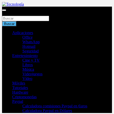
Saltar
al
Blog de tecnología 2025
contenido
Buscar
Tecnología
Buscar
Aplicaciones
Office
WhatsApp
Hotmail
Seguridad
Entretenimiento
Cine y TV
Libros
Música
Videojuegos
Vídeo
Móviles
Tutoriales
Hardware
Criptomonedas
Paypal
Calculadora comisiones Paypal en €uros
Calculadora Paypal en Dólares