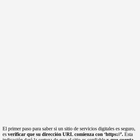
El primer paso para saber si un sitio de servicios digitales es seguro,
es
verificar que su dirección URL comienza con ‘https://’.
Esta
indicación dará la certeza de que el sitio es confiable
y que cuenta