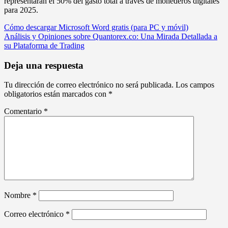
representarán el 50% del gasto total a través de monederos digitales
para 2025.
Navegación
Cómo descargar Microsoft Word gratis (para PC y móvil)
Análisis y Opiniones sobre Quantorex.co: Una Mirada Detallada a
de
su Plataforma de Trading
entradas
Deja una respuesta
Tu dirección de correo electrónico no será publicada.
Los campos
obligatorios están marcados con
*
Comentario
*
Nombre
*
Correo electrónico
*