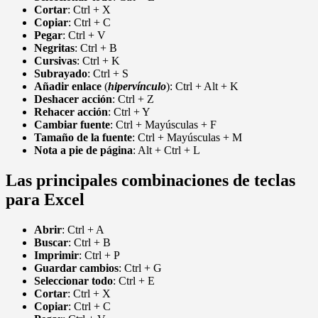
Cortar
: Ctrl + X
Copiar
: Ctrl + C
Pegar
: Ctrl + V
Negritas
: Ctrl + B
Cursivas
: Ctrl + K
Subrayado
: Ctrl + S
Añadir enlace
(
hipervínculo
): Ctrl + Alt + K
Deshacer acción
: Ctrl + Z
Rehacer acción
: Ctrl + Y
Cambiar fuente
: Ctrl + Mayúsculas + F
Tamaño de la fuente
: Ctrl + Mayúsculas + M
Nota a pie de página
: Alt + Ctrl + L
Las principales combinaciones de teclas
para Excel
Abrir
: Ctrl + A
Buscar
: Ctrl + B
Imprimir
: Ctrl + P
Guardar cambios
: Ctrl + G
Seleccionar
todo
: Ctrl + E
Cortar
: Ctrl + X
Copiar
: Ctrl + C