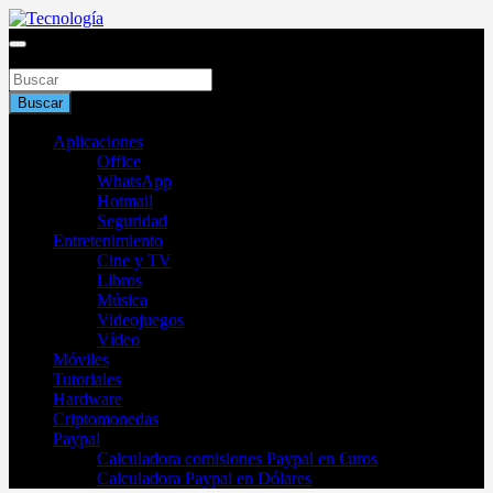
Saltar
al
Blog de tecnología 2025
contenido
Buscar
Tecnología
Buscar
Aplicaciones
Office
WhatsApp
Hotmail
Seguridad
Entretenimiento
Cine y TV
Libros
Música
Videojuegos
Vídeo
Móviles
Tutoriales
Hardware
Criptomonedas
Paypal
Calculadora comisiones Paypal en €uros
Calculadora Paypal en Dólares