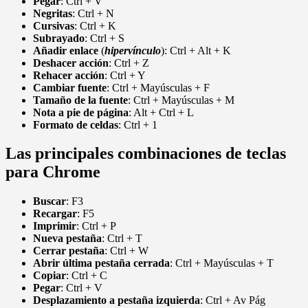
Pegar
: Ctrl + V
Negritas
: Ctrl + N
Cursivas
: Ctrl + K
Subrayado
: Ctrl + S
Añadir
enlace
(
hipervínculo
): Ctrl + Alt + K
Deshacer
acción
: Ctrl + Z
Rehacer
acción
: Ctrl + Y
Cambiar
fuente
: Ctrl + Mayúsculas + F
Tamaño de la fuente
: Ctrl + Mayúsculas + M
Nota a pie de página
: Alt + Ctrl + L
Formato de celdas
: Ctrl + 1
Las principales combinaciones de teclas
para Chrome
Buscar
: F3
Recargar
: F5
Imprimir
: Ctrl + P
Nueva pestaña
: Ctrl + T
Cerrar pestaña
: Ctrl + W
Abrir última pestaña cerrada
: Ctrl + Mayúsculas + T
Copiar
: Ctrl + C
Pegar
: Ctrl + V
Desplazamiento a pestaña izquierda
: Ctrl + Av Pág