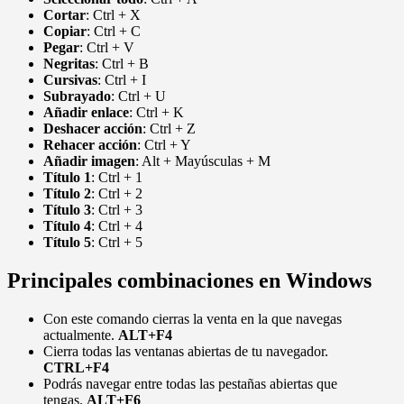
Cortar
: Ctrl + X
Copiar
: Ctrl + C
Pegar
: Ctrl + V
Negritas
: Ctrl + B
Cursivas
: Ctrl + I
Subrayado
: Ctrl + U
Añadir
enlace
: Ctrl + K
Deshacer acción
: Ctrl + Z
Rehacer acción
: Ctrl + Y
Añadir imagen
: Alt + Mayúsculas + M
Título 1
: Ctrl + 1
Título 2
: Ctrl + 2
Título 3
: Ctrl + 3
Título 4
: Ctrl + 4
Título 5
: Ctrl + 5
Principales combinaciones en Windows
Con este comando cierras la venta en la que navegas
actualmente.
ALT+F4
Cierra todas las ventanas abiertas de tu navegador.
CTRL+F4
Podrás navegar entre todas las pestañas abiertas que
tengas.
ALT+F6