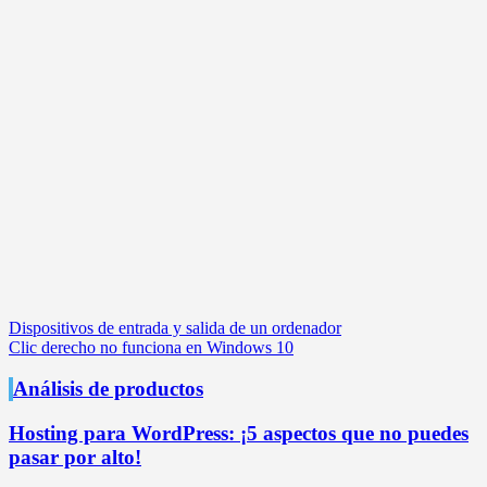
Navegación
Dispositivos de entrada y salida de un ordenador
Clic derecho no funciona en Windows 10
de
entradas
Análisis de productos
Hosting para WordPress: ¡5 aspectos que no puedes
pasar por alto!