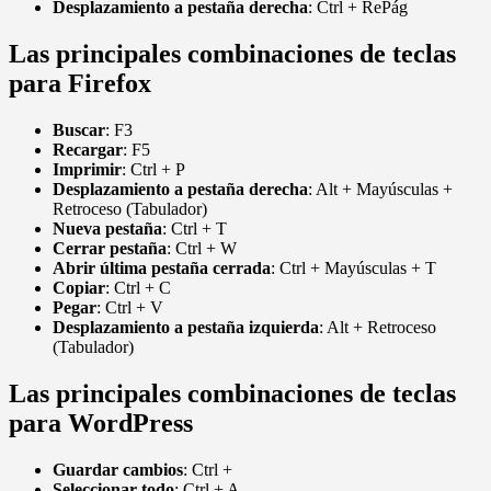
Desplazamiento a pestaña derecha
: Ctrl + RePág
Las principales combinaciones de teclas
para Firefox
Buscar
: F3
Recargar
: F5
Imprimir
: Ctrl + P
Desplazamiento a pestaña derecha
: Alt + Mayúsculas +
Retroceso (Tabulador)
Nueva pestaña
: Ctrl + T
Cerrar pestaña
: Ctrl + W
Abrir última pestaña cerrada
: Ctrl + Mayúsculas + T
Copiar
: Ctrl + C
Pegar
: Ctrl + V
Desplazamiento a pestaña izquierda
: Alt + Retroceso
(Tabulador)
Las principales combinaciones de teclas
para WordPress
Guardar cambios
: Ctrl +
Seleccionar todo
: Ctrl + A