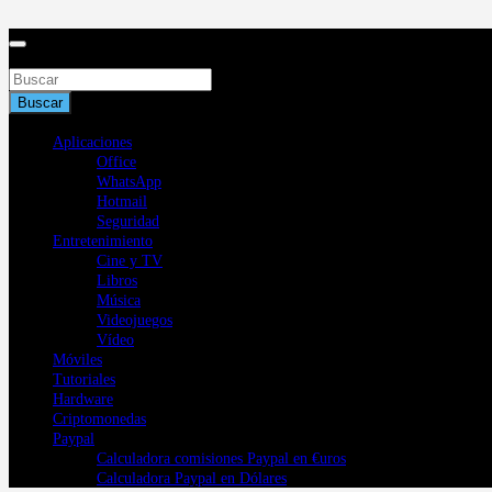
Saltar
al
contenido
Buscar
Buscar
Aplicaciones
Office
WhatsApp
Hotmail
Seguridad
Entretenimiento
Cine y TV
Libros
Música
Videojuegos
Vídeo
Móviles
Tutoriales
Hardware
Criptomonedas
Paypal
Calculadora comisiones Paypal en €uros
Calculadora Paypal en Dólares