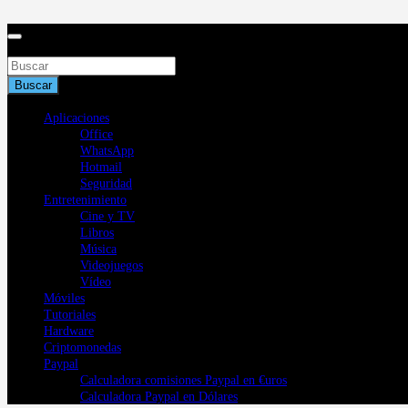
Saltar
al
contenido
Buscar
Buscar
Aplicaciones
Office
WhatsApp
Hotmail
Seguridad
Entretenimiento
Cine y TV
Libros
Música
Videojuegos
Vídeo
Móviles
Tutoriales
Hardware
Criptomonedas
Paypal
Calculadora comisiones Paypal en €uros
Calculadora Paypal en Dólares