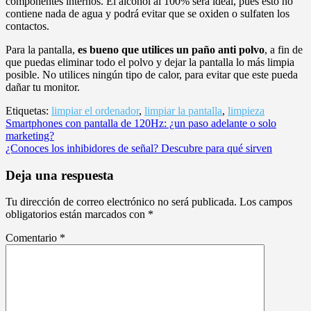
componentes internos. El alcohol al 100% será ideal, pues esto no
contiene nada de agua y podrá evitar que se oxiden o sulfaten los
contactos.
Para la pantalla,
es bueno que utilices un paño anti polvo
, a fin de
que puedas eliminar todo el polvo y dejar la pantalla lo más limpia
posible. No utilices ningún tipo de calor, para evitar que este pueda
dañar tu monitor.
Etiquetas:
limpiar el ordenador
,
limpiar la pantalla
,
limpieza
Navegación
Smartphones con pantalla de 120Hz: ¿un paso adelante o solo
marketing?
de
¿Conoces los inhibidores de señal? Descubre para qué sirven
entradas
Deja una respuesta
Tu dirección de correo electrónico no será publicada.
Los campos
obligatorios están marcados con
*
Comentario
*