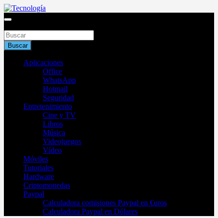
Saltar
al
Blog de tecnología 2025
contenido
Buscar
Tecnología
Buscar
Aplicaciones
Office
WhatsApp
Hotmail
Seguridad
Entretenimiento
Cine y TV
Libros
Música
Videojuegos
Vídeo
Móviles
Tutoriales
Hardware
Criptomonedas
Paypal
Calculadora comisiones Paypal en €uros
Calculadora Paypal en Dólares