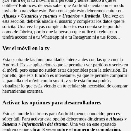
¿Le vas a dejar tu móvil a una persona y tienes miedo a que te
cotillee? Entonces, deberás saber que Android cuenta con el modo
invitado para evitar esto. Para conseguir esto deberemos entrar en
Ajustes > Usuarios y cuentas > Usuarios > Invitado
. Una vez en
esta sección, deberás añadir el usuario y completar los datos que te
solicita. Una vez hayas completado esto, esa cuenta se te pondrá
como de fábrica, por lo que la persona que utilice tu celular no
tendrá acceso ni a tu Whatsapp ni a tu Instagram ni a tus fotos…
Ver el móvil en la tv
Esta es otra de las funcionalidades interesantes con las que cuenta
Android. Existe aplicaciones que te permiten ver partidos y series en
el móvil, pero estas no suelen estar disponibles para la televisión. Es
por ello, que esta función es interesante, ya que te permite compartir
la pantalla del móvil con tu smart tv y de esta forma podrás
visualizar lo que estás viendo en tu celular sin necesidad de comprar
herramientas externas.
Activar las opciones para desarrolladores
Este es uno de los trucos para Android menos conocido, pero es
súper útil. Para activar esta opción deberemos dirigirnos a
Ajustes >
Sistema > Información del sistema
. Una vez en este apartado
tendremos que
clica
r 8 veces sobre el número de compilación
.