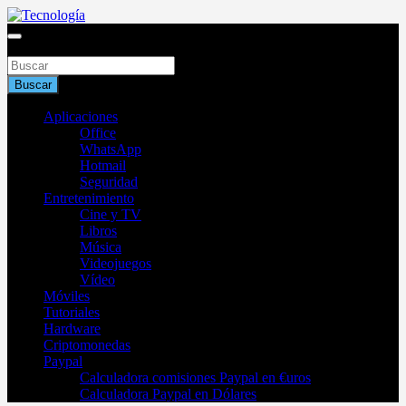
Saltar
al
Blog de tecnología 2025
contenido
Buscar
Tecnología
Buscar
Aplicaciones
Office
WhatsApp
Hotmail
Seguridad
Entretenimiento
Cine y TV
Libros
Música
Videojuegos
Vídeo
Móviles
Tutoriales
Hardware
Criptomonedas
Paypal
Calculadora comisiones Paypal en €uros
Calculadora Paypal en Dólares