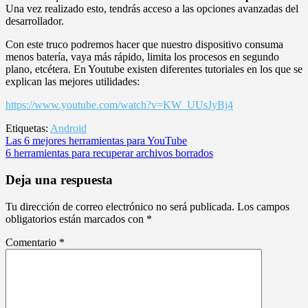
Una vez realizado esto, tendrás acceso a las opciones avanzadas del
desarrollador.
Con este truco podremos hacer que nuestro dispositivo consuma
menos batería, vaya más rápido, limita los procesos en segundo
plano, etcétera. En Youtube existen diferentes tutoriales en los que se
explican las mejores utilidades:
https://www.youtube.com/watch?v=KW_UUsJyBj4
Etiquetas:
Android
Navegación
Las 6 mejores herramientas para YouTube
6 herramientas para recuperar archivos borrados
de
entradas
Deja una respuesta
Tu dirección de correo electrónico no será publicada.
Los campos
obligatorios están marcados con
*
Comentario
*