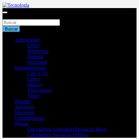
Saltar
al
Blog de tecnología 2025
contenido
Buscar
Tecnología
Buscar
Aplicaciones
Office
WhatsApp
Hotmail
Seguridad
Entretenimiento
Cine y TV
Libros
Música
Videojuegos
Vídeo
Móviles
Tutoriales
Hardware
Criptomonedas
Paypal
Calculadora comisiones Paypal en €uros
Calculadora Paypal en Dólares