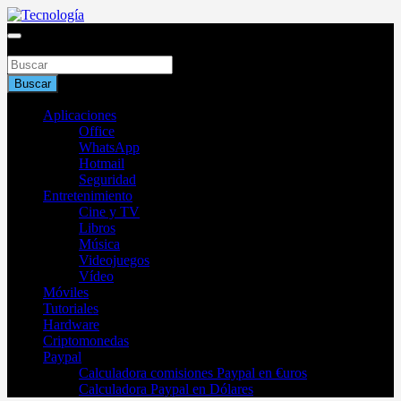
Saltar
al
Blog de tecnología 2025
contenido
Buscar
Tecnología
Buscar
Aplicaciones
Office
WhatsApp
Hotmail
Seguridad
Entretenimiento
Cine y TV
Libros
Música
Videojuegos
Vídeo
Móviles
Tutoriales
Hardware
Criptomonedas
Paypal
Calculadora comisiones Paypal en €uros
Calculadora Paypal en Dólares