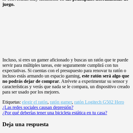
juego.
Incluso, si eres un gamer aficionado y buscas un ratón que te puede
servir para múltiples tareas, este seguramente cumplirá con tus
expectativas. Si cuentas con el presupuesto para renovar tu ratón o
incluso estás armando un espacio gaming,
este ratón será algo que
no podrás dejar de comprar
. Atrévete a experimentar su sensor y
características y verás que nada se le compara, un dispositivo creado
para ser usado por los mejores.
Etiquetas:
elegir el ratón
,
ratón gamer
,
ratón Logitech G502 Hero
Navegación
¿Las redes sociales causan depresión?
¿Por qué deberías tener una bicicleta estática en tu casa?
de
entradas
Deja una respuesta