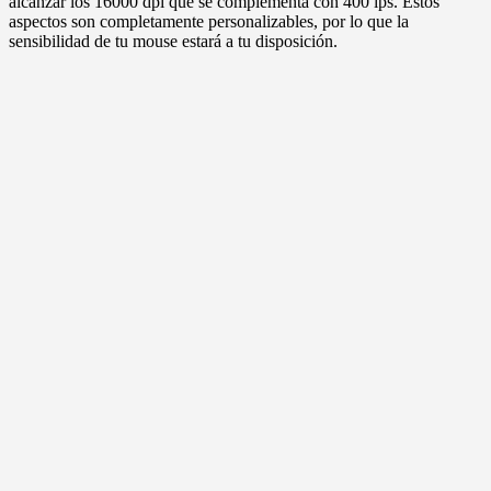
alcanzar los 16000 dpi que se complementa con 400 ips. Estos
aspectos son completamente personalizables, por lo que la
sensibilidad de tu mouse estará a tu disposición.