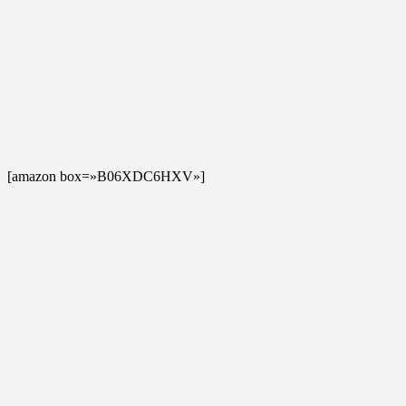
[amazon box=»B06XDC6HXV»]