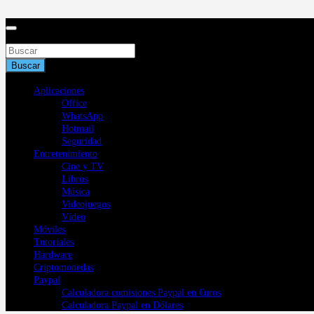
Saltar
al
contenido
Buscar
Buscar
Aplicaciones
Office
WhatsApp
Hotmail
Seguridad
Entretenimiento
Cine y TV
Libros
Música
Videojuegos
Vídeo
Móviles
Tutoriales
Hardware
Criptomonedas
Paypal
Calculadora comisiones Paypal en €uros
Calculadora Paypal en Dólares