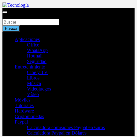
Saltar
al
Blog de tecnología 2025
contenido
Buscar
Tecnología
Buscar
Aplicaciones
Office
WhatsApp
Hotmail
Seguridad
Entretenimiento
Cine y TV
Libros
Música
Videojuegos
Vídeo
Móviles
Tutoriales
Hardware
Criptomonedas
Paypal
Calculadora comisiones Paypal en €uros
Calculadora Paypal en Dólares