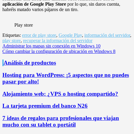
aplicación de Google Play Store
por lo que, sin daros cuenta,
habréis matado varios pájaros de un tiro.
Play store
Etiquetas:
error de play store
,
Google Play
,
información del servidor
,
play store
,
recuperar la información del servidor
Navegación
Administrar los mapas sin conexión en Windows 10
Cómo cambiar la configuración de ubicación en Windows 8
de
entradas
Análisis de productos
Hosting para WordPress: ¡5 aspectos que no puedes
pasar por alto!
Alojamiento web: ¿VPS o hosting compartido?
La tarjeta premium del banco N26
7 ideas de regalos para profesionales que viajan
mucho con su tablet o portátil