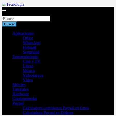
Saltar
al
Blog de tecnología 2025
contenido
Buscar
Tecnología
Buscar
Aplicaciones
Office
WhatsApp
Hotmail
Seguridad
Entretenimiento
Cine y TV
Libros
Música
Videojuegos
Vídeo
Móviles
Tutoriales
Hardware
Criptomonedas
Paypal
Calculadora comisiones Paypal en €uros
Calculadora Paypal en Dólares