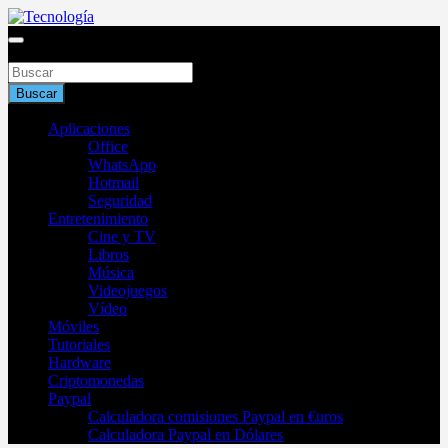
Saltar
al
Blog de tecnología 2025
contenido
Buscar
Tecnología
Buscar
Aplicaciones
Office
WhatsApp
Hotmail
Seguridad
Entretenimiento
Cine y TV
Libros
Música
Videojuegos
Vídeo
Móviles
Tutoriales
Hardware
Criptomonedas
Paypal
Calculadora comisiones Paypal en €uros
Calculadora Paypal en Dólares