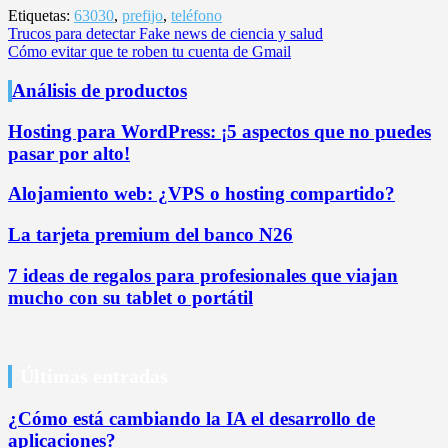
Etiquetas:
63030
,
prefijo
,
teléfono
Navegación
Trucos para detectar Fake news de ciencia y salud
Cómo evitar que te roben tu cuenta de Gmail
de
entradas
Análisis de productos
Hosting para WordPress: ¡5 aspectos que no puedes
pasar por alto!
Alojamiento web: ¿VPS o hosting compartido?
La tarjeta premium del banco N26
7 ideas de regalos para profesionales que viajan
mucho con su tablet o portátil
Últimas entradas
¿Cómo está cambiando la IA el desarrollo de
aplicaciones?