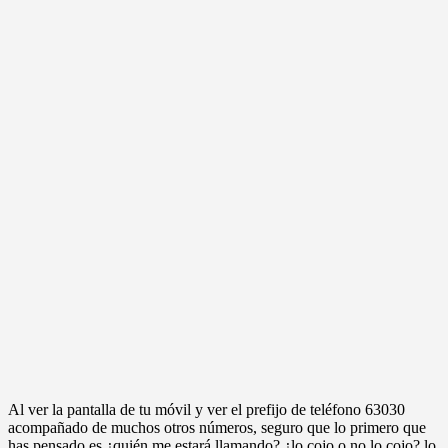
Al ver la pantalla de tu móvil y ver el prefijo de teléfono 63030
acompañado de muchos otros números, seguro que lo primero que
has pensado es ¿quién me estará llamando? ¿lo cojo o no lo cojo? lo