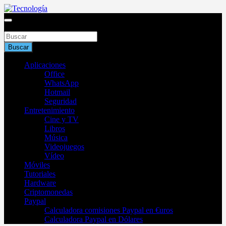
Saltar
al
Blog de tecnología 2025
contenido
Buscar
Tecnología
Buscar
Aplicaciones
Office
WhatsApp
Hotmail
Seguridad
Entretenimiento
Cine y TV
Libros
Música
Videojuegos
Vídeo
Móviles
Tutoriales
Hardware
Criptomonedas
Paypal
Calculadora comisiones Paypal en €uros
Calculadora Paypal en Dólares