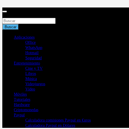
Saltar
al
contenido
Buscar
Buscar
Aplicaciones
Office
WhatsApp
Hotmail
Seguridad
Entretenimiento
Cine y TV
Libros
Música
Videojuegos
Vídeo
Móviles
Tutoriales
Hardware
Criptomonedas
Paypal
Calculadora comisiones Paypal en €uros
Calculadora Paypal en Dólares