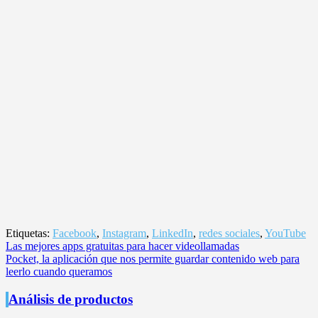
Etiquetas:
Facebook
,
Instagram
,
LinkedIn
,
redes sociales
,
YouTube
Navegación
Las mejores apps gratuitas para hacer videollamadas
Pocket, la aplicación que nos permite guardar contenido web para
de
leerlo cuando queramos
entradas
Análisis de productos