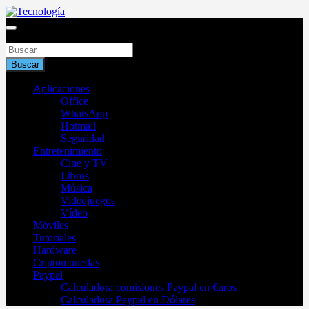
Saltar
al
Blog de tecnología 2025
contenido
Buscar
Tecnología
Buscar
Aplicaciones
Office
WhatsApp
Hotmail
Seguridad
Entretenimiento
Cine y TV
Libros
Música
Videojuegos
Vídeo
Móviles
Tutoriales
Hardware
Criptomonedas
Paypal
Calculadora comisiones Paypal en €uros
Calculadora Paypal en Dólares