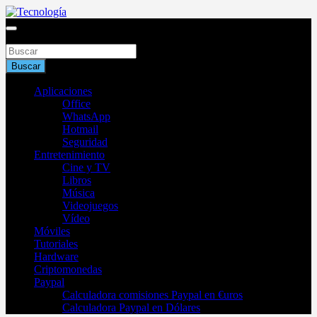
Saltar
al
Blog de tecnología 2025
contenido
Buscar
Tecnología
Buscar
Aplicaciones
Office
WhatsApp
Hotmail
Seguridad
Entretenimiento
Cine y TV
Libros
Música
Videojuegos
Vídeo
Móviles
Tutoriales
Hardware
Criptomonedas
Paypal
Calculadora comisiones Paypal en €uros
Calculadora Paypal en Dólares