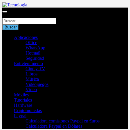
Saltar
al
Blog de tecnología 2025
contenido
Buscar
Tecnología
Buscar
Aplicaciones
Office
WhatsApp
Hotmail
Seguridad
Entretenimiento
Cine y TV
Libros
Música
Videojuegos
Vídeo
Móviles
Tutoriales
Hardware
Criptomonedas
Paypal
Calculadora comisiones Paypal en €uros
Calculadora Paypal en Dólares