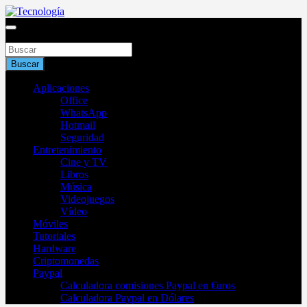
Saltar
al
Blog de tecnología 2025
contenido
Buscar
Tecnología
Buscar
Aplicaciones
Office
WhatsApp
Hotmail
Seguridad
Entretenimiento
Cine y TV
Libros
Música
Videojuegos
Vídeo
Móviles
Tutoriales
Hardware
Criptomonedas
Paypal
Calculadora comisiones Paypal en €uros
Calculadora Paypal en Dólares