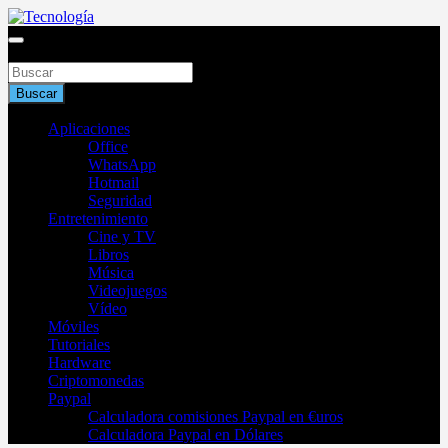
Saltar
al
Blog de tecnología 2025
contenido
Buscar
Tecnología
Buscar
Aplicaciones
Office
WhatsApp
Hotmail
Seguridad
Entretenimiento
Cine y TV
Libros
Música
Videojuegos
Vídeo
Móviles
Tutoriales
Hardware
Criptomonedas
Paypal
Calculadora comisiones Paypal en €uros
Calculadora Paypal en Dólares