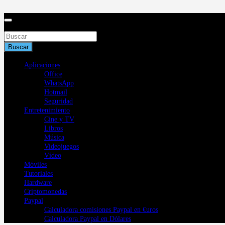
Saltar
al
contenido
Buscar
Buscar
Aplicaciones
Office
WhatsApp
Hotmail
Seguridad
Entretenimiento
Cine y TV
Libros
Música
Videojuegos
Vídeo
Móviles
Tutoriales
Hardware
Criptomonedas
Paypal
Calculadora comisiones Paypal en €uros
Calculadora Paypal en Dólares