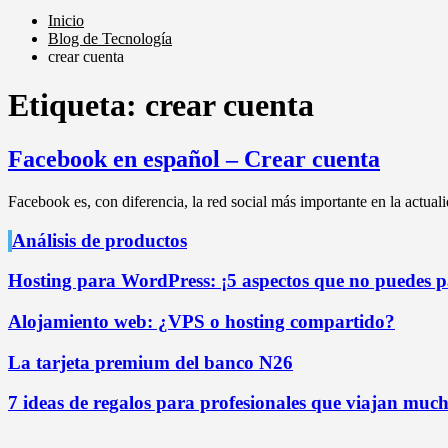
Inicio
Blog de Tecnología
crear cuenta
Etiqueta:
crear cuenta
Facebook en español – Crear cuenta
Facebook es, con diferencia, la red social más importante en la actua
Análisis de productos
Hosting para WordPress: ¡5 aspectos que no puedes pa
Alojamiento web: ¿VPS o hosting compartido?
La tarjeta premium del banco N26
7 ideas de regalos para profesionales que viajan mucho