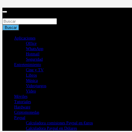
Saltar
al
contenido
Buscar
Buscar
Aplicaciones
Office
WhatsApp
Hotmail
Seguridad
Entretenimiento
Cine y TV
Libros
Música
Videojuegos
Vídeo
Móviles
Tutoriales
Hardware
Criptomonedas
Paypal
Calculadora comisiones Paypal en €uros
Calculadora Paypal en Dólares