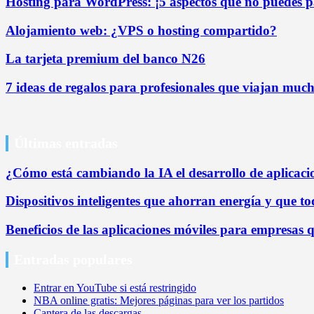
Hosting para WordPress: ¡5 aspectos que no puedes pa
Alojamiento web: ¿VPS o hosting compartido?
La tarjeta premium del banco N26
7 ideas de regalos para profesionales que viajan mucho
Últimas entradas
¿Cómo está cambiando la IA el desarrollo de aplicaci
Dispositivos inteligentes que ahorran energía y que 
Beneficios de las aplicaciones móviles para empresas 
Entradas populares
Entrar en YouTube si está restringido
NBA online gratis: Mejores páginas para ver los partidos
Cantera de las descargas