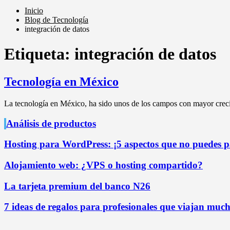
Inicio
Blog de Tecnología
integración de datos
Etiqueta:
integración de datos
Tecnología en México
La tecnología en México, ha sido unos de los campos con mayor crec
Análisis de productos
Hosting para WordPress: ¡5 aspectos que no puedes pa
Alojamiento web: ¿VPS o hosting compartido?
La tarjeta premium del banco N26
7 ideas de regalos para profesionales que viajan mucho