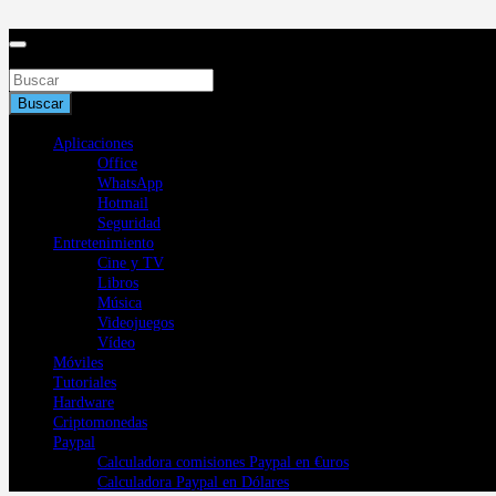
Saltar
al
contenido
Buscar
Buscar
Aplicaciones
Office
WhatsApp
Hotmail
Seguridad
Entretenimiento
Cine y TV
Libros
Música
Videojuegos
Vídeo
Móviles
Tutoriales
Hardware
Criptomonedas
Paypal
Calculadora comisiones Paypal en €uros
Calculadora Paypal en Dólares