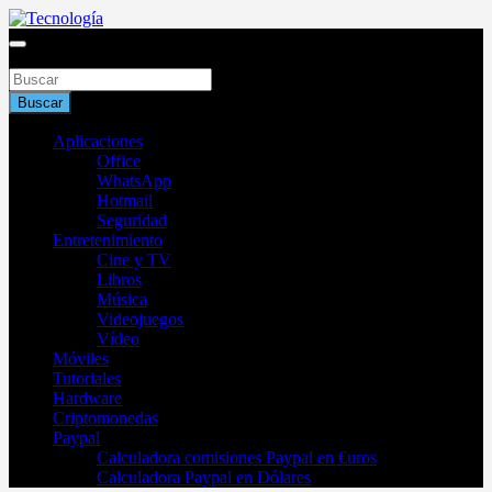
Saltar
al
Blog de tecnología 2025
contenido
Buscar
Tecnología
Buscar
Aplicaciones
Office
WhatsApp
Hotmail
Seguridad
Entretenimiento
Cine y TV
Libros
Música
Videojuegos
Vídeo
Móviles
Tutoriales
Hardware
Criptomonedas
Paypal
Calculadora comisiones Paypal en €uros
Calculadora Paypal en Dólares