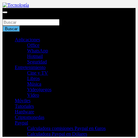
Saltar
al
Blog de tecnología 2025
contenido
Buscar
Tecnología
Buscar
Aplicaciones
Office
WhatsApp
Hotmail
Seguridad
Entretenimiento
Cine y TV
Libros
Música
Videojuegos
Vídeo
Móviles
Tutoriales
Hardware
Criptomonedas
Paypal
Calculadora comisiones Paypal en €uros
Calculadora Paypal en Dólares