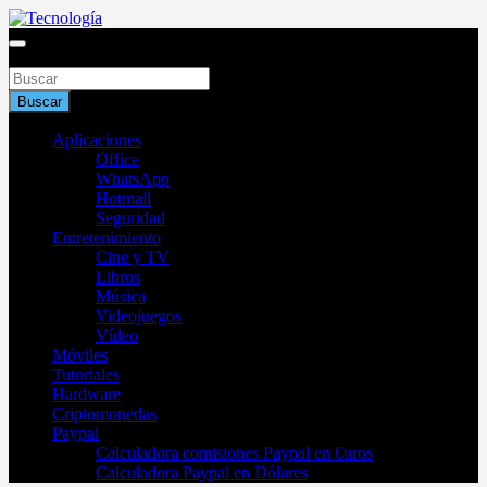
Saltar
al
Blog de tecnología 2025
contenido
Buscar
Tecnología
Buscar
Aplicaciones
Office
WhatsApp
Hotmail
Seguridad
Entretenimiento
Cine y TV
Libros
Música
Videojuegos
Vídeo
Móviles
Tutoriales
Hardware
Criptomonedas
Paypal
Calculadora comisiones Paypal en €uros
Calculadora Paypal en Dólares