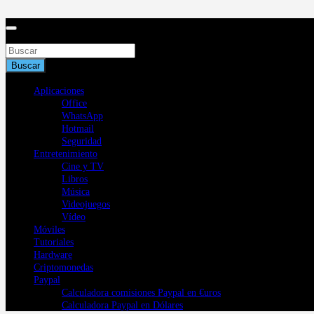
Saltar
al
contenido
Buscar
Buscar
Aplicaciones
Office
WhatsApp
Hotmail
Seguridad
Entretenimiento
Cine y TV
Libros
Música
Videojuegos
Vídeo
Móviles
Tutoriales
Hardware
Criptomonedas
Paypal
Calculadora comisiones Paypal en €uros
Calculadora Paypal en Dólares