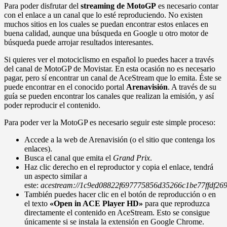
Para poder disfrutar del
streaming de MotoGP
es necesario contar
con el enlace a un canal que lo esté reproduciendo. No existen
muchos sitios en los cuales se puedan encontrar estos enlaces en
buena calidad, aunque una búsqueda en Google u otro motor de
búsqueda puede arrojar resultados interesantes.
Si quieres ver el motociclismo en español lo puedes hacer a través
del canal de MotoGP de Movistar. En esta ocasión no es necesario
pagar, pero sí encontrar un canal de AceStream que lo emita. Éste se
puede encontrar en el conocido portal
Arenavisión
. A través de su
guía se pueden encontrar los canales que realizan la emisión, y así
poder reproducir el contenido.
Para poder ver la MotoGP es necesario seguir este simple proceso:
Accede a la web de Arenavisión (o el sitio que contenga los
enlaces).
Busca el canal que emita el
Grand Prix
.
Haz clic derecho en el reproductor y copia el enlace, tendrá
un aspecto similar a
este:
acestream://1c9ed08822f697775856d35266c1be77ffdf269
También puedes hacer clic en el botón de reproducción o en
el texto
«Open in ACE Player HD»
para que reproduzca
directamente el contenido en AceStream. Esto se consigue
únicamente si se instala la extensión en Google Chrome.