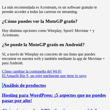
La más recomendada es Acestream, es un software gratuito te
permite acceder a todas las carreras en streaming.
¿Cómo puedes ver la MotoGP gratis?
Hay distintas opciones como Wiseplay, Sport1 Movistar + y
Acestream.
¿Se puede la MotoGP gratis en Android?
Sí, a través de Wiseplay en concreto de sus listas que puedes
encontrar en nuestra web y también mediante la app de Movistar +
para Android.
Navegación
Cómo cambiar la contraseña del Wi-Fi
El Amazfit Bip S, un reloj inteligente que tiene lo suyo
de
entradas
Análisis de productos
Hosting para WordPress: ¡5 aspectos que no puedes
pasar por alto!