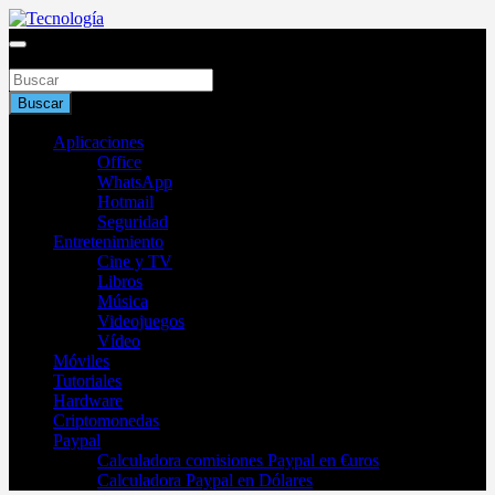
Saltar
al
Blog de tecnología 2025
contenido
Buscar
Tecnología
Buscar
Aplicaciones
Office
WhatsApp
Hotmail
Seguridad
Entretenimiento
Cine y TV
Libros
Música
Videojuegos
Vídeo
Móviles
Tutoriales
Hardware
Criptomonedas
Paypal
Calculadora comisiones Paypal en €uros
Calculadora Paypal en Dólares