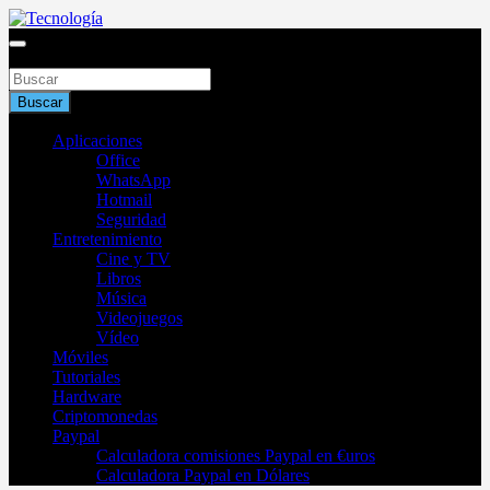
Saltar
al
Blog de tecnología 2025
contenido
Buscar
Tecnología
Buscar
Aplicaciones
Office
WhatsApp
Hotmail
Seguridad
Entretenimiento
Cine y TV
Libros
Música
Videojuegos
Vídeo
Móviles
Tutoriales
Hardware
Criptomonedas
Paypal
Calculadora comisiones Paypal en €uros
Calculadora Paypal en Dólares