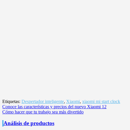
Etiquetas:
Despertador inteligente
,
Xiaomi
,
xiaomi mi start clock
Navegación
Conoce las características y precios del nuevo Xiaomi 12
Cómo hacer que tu trabajo sea más divertido
de
entradas
Análisis de productos