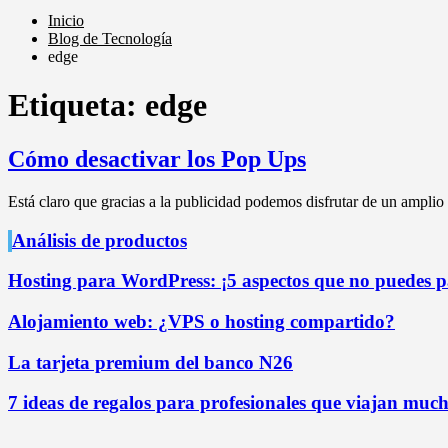
Inicio
Blog de Tecnología
edge
Etiqueta:
edge
Cómo desactivar los Pop Ups
Está claro que gracias a la publicidad podemos disfrutar de un amplio
Análisis de productos
Hosting para WordPress: ¡5 aspectos que no puedes pa
Alojamiento web: ¿VPS o hosting compartido?
La tarjeta premium del banco N26
7 ideas de regalos para profesionales que viajan mucho