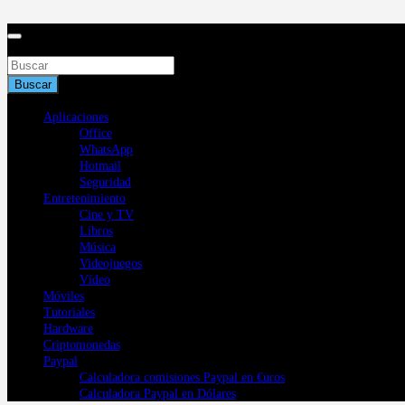
Saltar
al
contenido
Buscar
Buscar
Aplicaciones
Office
WhatsApp
Hotmail
Seguridad
Entretenimiento
Cine y TV
Libros
Música
Videojuegos
Vídeo
Móviles
Tutoriales
Hardware
Criptomonedas
Paypal
Calculadora comisiones Paypal en €uros
Calculadora Paypal en Dólares