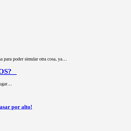
a para poder simular otra cosa, ya…
a iOS?
 jugar…
sar por alto!