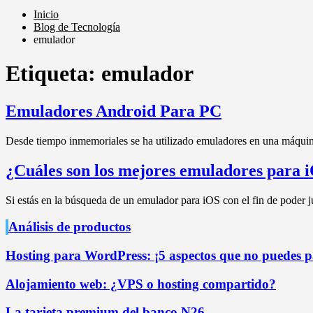
Inicio
Blog de Tecnología
emulador
Etiqueta:
emulador
Emuladores Android Para PC
Desde tiempo inmemoriales se ha utilizado emuladores en una máquin
¿Cuáles son los mejores emuladores par
Si estás en la búsqueda de un emulador para iOS con el fin de poder
Análisis de productos
Hosting para WordPress: ¡5 aspectos que no puedes pa
Alojamiento web: ¿VPS o hosting compartido?
La tarjeta premium del banco N26