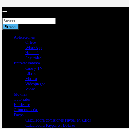
Saltar
al
contenido
Buscar
Buscar
Aplicaciones
Office
WhatsApp
Hotmail
Seguridad
Entretenimiento
Cine y TV
Libros
Música
Videojuegos
Vídeo
Móviles
Tutoriales
Hardware
Criptomonedas
Paypal
Calculadora comisiones Paypal en €uros
Calculadora Paypal en Dólares