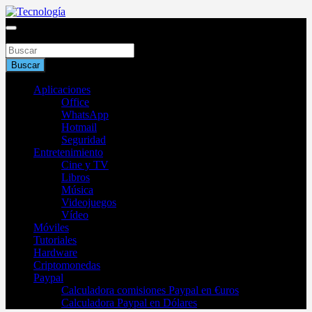
Saltar
al
Blog de tecnología 2025
contenido
Buscar
Tecnología
Buscar
Aplicaciones
Office
WhatsApp
Hotmail
Seguridad
Entretenimiento
Cine y TV
Libros
Música
Videojuegos
Vídeo
Móviles
Tutoriales
Hardware
Criptomonedas
Paypal
Calculadora comisiones Paypal en €uros
Calculadora Paypal en Dólares